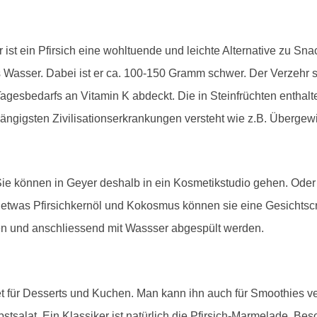
st ein Pfirsich eine wohltuende und leichte Alternative zu Snac
s Wasser. Dabei ist er ca. 100-150 Gramm schwer. Der Verzehr sc
gesbedarfs an Vitamin K abdeckt. Die in Steinfrüchten entha
ngigsten Zivilisationserkrankungen versteht wie z.B. Übergewi
 Sie können in Geyer deshalb in ein Kosmetikstudio gehen. Oder
h, etwas Pfirsichkernöl und Kokosmus können sie eine Gesichtsc
en und anschliessend mit Wassser abgespült werden.
net für Desserts und Kuchen. Man kann ihn auch für Smoothies 
Obstsalat. Ein Klassiker ist natürlich die Pfirsich-Marmelade. B