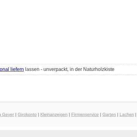
nal liefern
lassen - unverpackt, in der Naturholzkiste
g Geyer
|
Girokonto
|
Kleinanzeigen
|
Firmenservice
|
Garten
|
Lachen