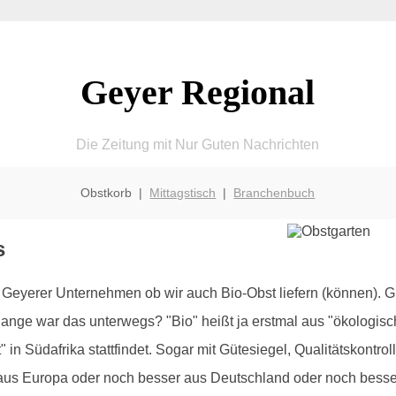
Geyer Regional
Die Zeitung mit Nur Guten Nachrichten
Obstkorb |
Mittagstisch
|
Branchenbuch
s
eyerer Unternehmen ob wir auch Bio-Obst liefern (können). Gr
nge war das unterwegs? "Bio" heißt ja erstmal aus "ökologisch
 in Südafrika stattfindet. Sogar mit Gütesiegel, Qualitätskontro
h aus Europa oder noch besser aus Deutschland oder noch bes