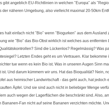
 gibt angeblich EU-Richtlinien in welchen "Europa" als "Region"
aus der näheren Umgebung, also vielleicht maximal 20-50km Ent
n es halt einfach nicht "Bio" wenn "Biogurken" aus dem Ausland 
nung wie "Bio" das Bio-Obst wirklich ist welches aus entfernten
e Qualitätskontrollen? Sind die Lückenlos? Regelmässig? Was p
Gütesiegel? Letzten Endes geht es um Vertrauen. Klar bekomme 
ichter tue wenn es kein Bio ist. Was in unseren Augen Sinn ma
 ist. Und darum kümmern wir uns. Hat das Bioqualität? Nein, nor
pfel aus heimischer Landwirtschaft - das geht auch, hat jedoch
kauften Äpfel. Und sie sind auch nicht in beliebiger Menge verf
n auch wegen der Lagerflächen die beschränkt sind. Also, am 
ein Bananen-Fan nicht auf seine Bananen verzichten möchte. Und 