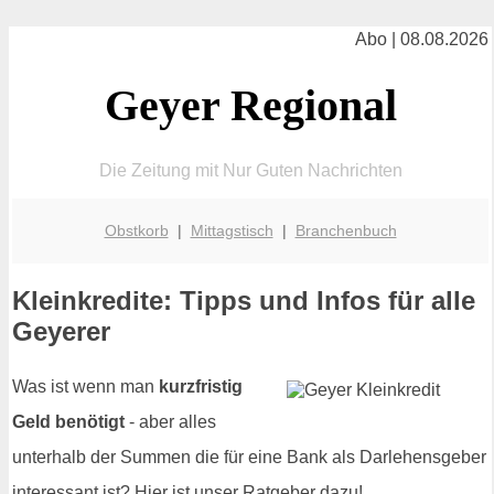
Abo | 08.08.2026
Geyer Regional
Die Zeitung mit Nur Guten Nachrichten
Obstkorb
|
Mittagstisch
|
Branchenbuch
Kleinkredite: Tipps und Infos für alle
Geyerer
Was ist wenn man
kurzfristig
Geld benötigt
- aber alles
unterhalb der Summen die für eine Bank als Darlehensgeber
interessant ist? Hier ist unser Ratgeber dazu!